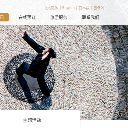
中文简体
中文简体
中文简体
中文简体
中文简体
中文简体
中文简体
中文简体
中文简体
中文简体
中文简体
中文简体
中文简体
中文简体
中文简体
中文简体
中文简体
中文简体
中文简体
中文简体
中文简体
中文简体
中文简体
中文简体
中文简体
中文简体
中文简体
中文简体
中文简体
中文简体
中文简体
中文简体
中文简体
中文简体
中文简体
中文简体
中文简体
中文简体
中文简体
中文简体
中文简体
中文简体
中文简体
中文简体
中文简体
中文简体
中文简体
中文简体
中文简体
中文简体
中文简体
中文简体
中文简体
中文简体
中文简体
中文简体
中文简体
中文简体
中文简体
中文简体
中文简体
中文简体
中文简体
中文简体
中文简体
中文简体
中文简体
中文简体
中文简体
中文简体
中文简体
中文简体
中文简体
中文简体
中文简体
中文简体
中文简体
中文简体
中文简体
中文简体
中文简体
中文简体
中文简体
中文简体
中文简体
中文简体
中文简体
中文简体
中文简体
中文简体
中文简体
中文简体
中文简体
中文简体
中文简体
中文简体
中文简体
中文简体
中文简体
中文简体
中文简体
中文简体
中文简体
中文简体
中文简体
中文简体
中文简体
中文简体
中文简体
中文简体
中文简体
中文简体
中文简体
中文简体
中文简体
中文简体
中文简体